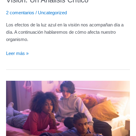
Visión: Un Análisis Crítico
2 comentarios
/
Uncategorized
Los efectos de la luz azul en la visión nos acompañan día a
día. A continuación hablaremos de cómo afecta nuestro
organismo.
Leer más »
Cromoterapia:
Fundamentos
Científicos
y
Beneficios
para
la
Salud