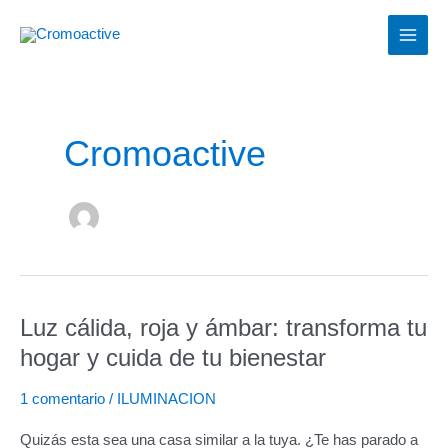
Ir
MAIN
al
MEN
contenido
Cromoactive
Luz cálida, roja y ámbar: transforma tu
Luz
cálida,
hogar y cuida de tu bienestar
roja
y
1 comentario
/
ILUMINACION
ámbar:
Quizás esta sea una casa similar a la tuya. ¿Te has parado a
transforma