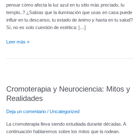
pensar cómo afecta la luz azul en tu sitio más preciado, tu
tu
templo..? ¿Sabías que la iluminación que usas en casa puede
hogar
influir en tu descanso, tu estado de ánimo y hasta en tu salud?
y
Sí, no es solo cuestión de estética: […]
cuida
de
Leer más »
tu
bienestar
Cromoterapia
y
Cromoterapia y Neurociencia: Mitos y
Neurociencia:
Mitos
Realidades
y
Realidades
Deja un comentario
/
Uncategorized
La cromoterapia lleva siendo estudiada durante décadas. A
continuación hablaremos sobre los mitos que la rodean.