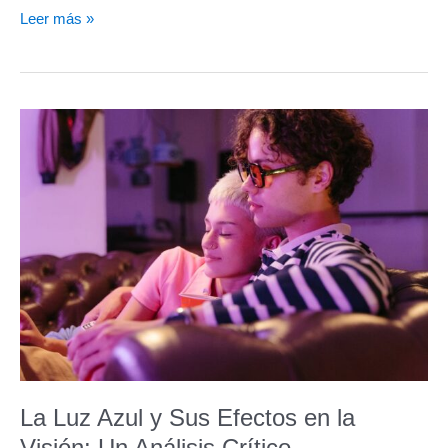
Leer más »
La
Luz
Azul
y
Sus
Efectos
en
la
Visión:
Un
Análisis
Crítico
La Luz Azul y Sus Efectos en la