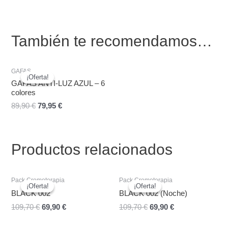
También te recomendamos…
El
El
GAFAS
precio
precio
¡Oferta!
¡Oferta!
original
actual
GAFAS ANTI-LUZ AZUL – 6
era:
es:
colores
89,90 €.
79,95 €.
89,90
€
79,95
€
Productos relacionados
El
El
El
El
Pack Cromoterapia
Pack Cromoterapia
precio
precio
precio
precio
¡Oferta!
¡Oferta!
¡Oferta!
¡Oferta!
original
actual
original
actual
BLACK 002
BLACK 002 (Noche)
era:
es:
era:
es:
109,70
€
69,90
€
109,70
€
69,90
€
109,70 €.
69,90 €.
109,70 €.
69,90 €.