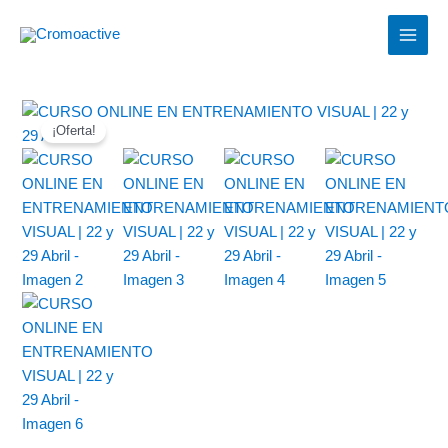
Ir
MAIN
al
MEN
contenido
El
El
CURSO
precio
precio
¡Oferta!
ONLINE
original
actual
EN
era:
es:
ENTRENAMIENTO
199,00 €.
167,00 €.
VISUAL
|
22
y
29
Abril
cantidad