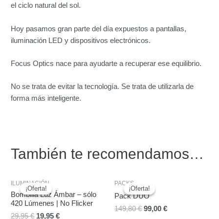
el ciclo natural del sol.
Hoy pasamos gran parte del día expuestos a pantallas,
iluminación LED y dispositivos electrónicos.
Focus Optics nace para ayudarte a recuperar ese equilibrio.
No se trata de evitar la tecnología. Se trata de utilizarla de
forma más inteligente.
También te recomendamos…
El
El
El
El
ILUMINACIÓN
PACKS
precio
precio
precio
precio
¡Oferta!
¡Oferta!
¡Oferta!
¡Oferta!
original
actual
original
actual
Bombilla Luz Ámbar – sólo
Pack DUO
era:
es:
era:
es:
420 Lúmenes | No Flicker
149,80
€
99,00
€
29,95 €.
19,95 €.
149,80 €.
99,00 €.
29,95
€
19,95
€