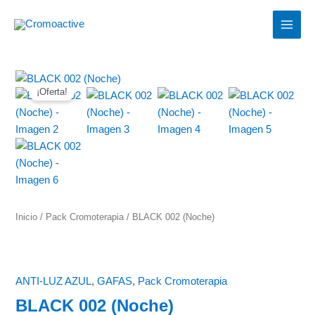
Ir
MAIN
al
MEN
contenido
El
El
BLACK
precio
precio
¡Oferta!
002
original
actual
(Noche)
era:
es:
cantidad
109,70 €.
69,90 €.
Inicio
/
Pack Cromoterapia
/ BLACK 002 (Noche)
ANTI-LUZ AZUL
,
GAFAS
,
Pack Cromoterapia
BLACK 002 (Noche)