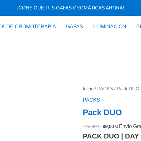
¡CONSIGUE TUS GAFAS CROMÁTICAS AHORA!
CK DE CROMOTERAPIA
GAFAS
ILUMINACIÓN
B
El
El
Pack
Inicio
/
PACKS
/ Pack DUO
precio
precio
DUO
PACKS
original
actual
cantidad
Pack DUO
era:
es:
149,80 €.
99,00 
149,80
€
99,00
€
Envío Gra
PACK DUO | DAY