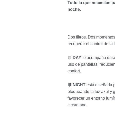
Todo lo que necesitas p
noche.
Dos filtros. Dos momentos
recuperar el control de la 
🟡
DAY
te acompaña duran
uso de pantallas, reducien
confort.
🔴
NIGHT
está diseñada pa
bloqueando la luz azul y g
favorecer un entorno lumí
circadiano.