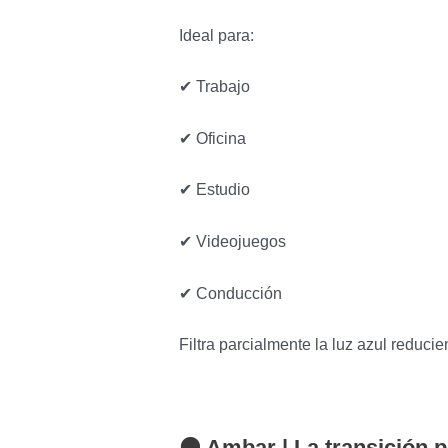
Ideal para:
✔ Trabajo
✔ Oficina
✔ Estudio
✔ Videojuegos
✔ Conducción
Filtra parcialmente la luz azul reducien
🟠 Ambar |
La transición p