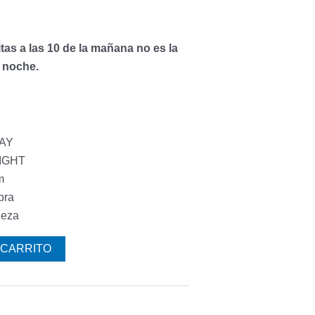
tas a las 10 de la mañana no es la
a noche.
DAY
NIGHT
m
bra
ieza
 CARRITO