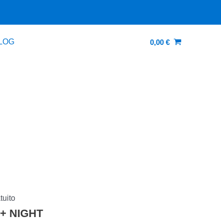
LOG
0,00
€
€.
tuito
 + NIGHT