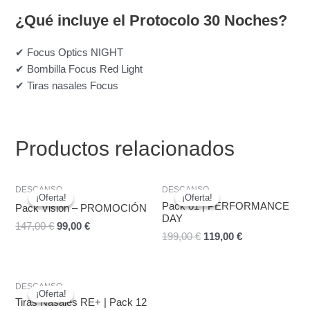
¿Qué incluye el Protocolo 30 Noches?
✔ Focus Optics NIGHT
✔ Bombilla Focus Red Light
✔ Tiras nasales Focus
Productos relacionados
El
El
El
El
DESCANSO
DESCANSO
precio
precio
precio
precio
¡Oferta!
¡Oferta!
¡Oferta!
¡Oferta!
original
actual
original
actual
Pack 01 | PERFORMANCE
Pack Vision – PROMOCIÓN
era:
es:
era:
es:
DAY
147,00
€
99,00
€
147,00 €.
99,00 €.
199,00 €.
119,00 €.
199,00
€
119,00
€
El
El
DESCANSO
precio
precio
¡Oferta!
¡Oferta!
original
actual
Tiras Nasales RE+ | Pack 12