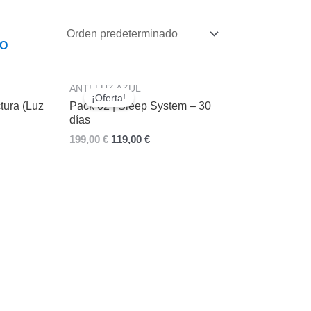
O
El
El
ANTI-LUZ AZUL
o
precio
precio
¡Oferta!
l
original
actual
tura (Luz
Pack 02 | Sleep System – 30
era:
es:
días
€.
199,00 €.
119,00 €.
199,00
€
119,00
€