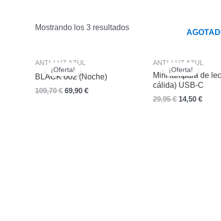
Mostrando los 3 resultados
AGOTAD
El
El
El
El
ANTI-LUZ AZUL
ANTI-LUZ AZUL
precio
precio
precio
preci
¡Oferta!
¡Oferta!
original
actual
original
actua
Mini lámpara de lec
BLACK 002 (Noche)
era:
es:
era:
es:
cálida) USB-C
109,70
€
69,90
€
109,70 €.
69,90 €.
29,95 €.
14,50 
29,95
€
14,50
€