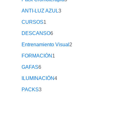
ANTI-LUZ AZUL
3
CURSOS
1
DESCANSO
6
Entrenamiento Visual
2
FORMACIÓN
1
GAFAS
6
ILUMINACIÓN
4
PACKS
3