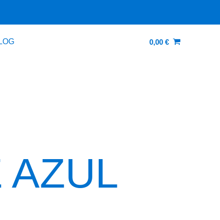
LOG
0,00
€
Z AZUL