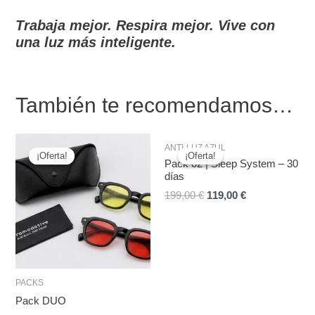
Trabaja mejor. Respira mejor. Vive con
una luz más inteligente.
También te recomendamos…
El
El
El
El
ANTI-LUZ AZUL
precio
precio
precio
precio
¡Oferta!
¡Oferta!
¡Oferta!
¡Oferta!
original
actual
original
actual
Pack 02 | Sleep System – 30
era:
es:
era:
es:
días
149,80 €.
99,00 €.
199,00 €.
119,00 €.
199,00
€
119,00
€
PACKS
Pack DUO