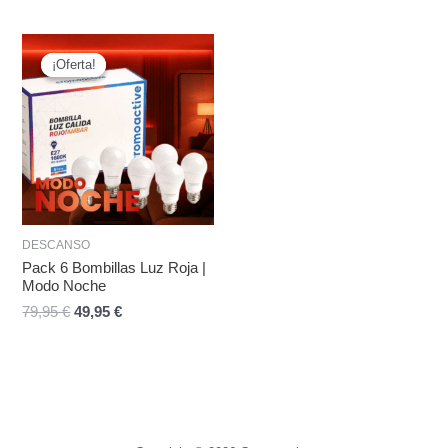
El
El
precio
precio
¡Oferta!
¡Oferta!
original
actual
era:
es:
79,95 €.
49,95 €.
DESCANSO
Pack 6 Bombillas Luz Roja |
Modo Noche
79,95
€
49,95
€