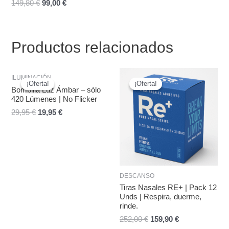
149,80
€
99,00
€
Productos relacionados
El
El
El
El
ILUMINACIÓN
precio
precio
precio
precio
¡Oferta!
¡Oferta!
¡Oferta!
¡Oferta!
original
actual
original
actual
Bombilla Luz Ámbar – sólo
era:
es:
era:
es:
420 Lúmenes | No Flicker
29,95 €.
19,95 €.
252,00 €.
159,90 €.
29,95
€
19,95
€
DESCANSO
Tiras Nasales RE+ | Pack 12
Unds | Respira, duerme,
rinde.
252,00
€
159,90
€