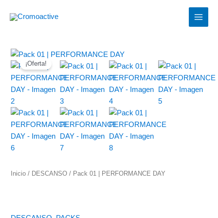
Ir
MAIN
al
MEN
contenido
El
El
Pack
precio
precio
¡Oferta!
01
original
actual
|
era:
es:
PERFORMANCE
199,00 €.
119,00 €.
DAY
cantidad
Inicio
/
DESCANSO
/ Pack 01 | PERFORMANCE DAY
DESCANSO
,
PACKS